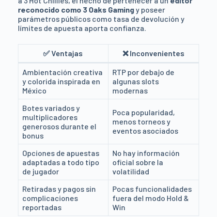
a 3 Hot Chillies, el hecho de pertenecer a un
editor
reconocido como 3 Oaks Gaming
y poseer
parámetros públicos como tasa de devolución y
límites de apuesta aporta confianza.
✅ Ventajas
❌ Inconvenientes
Ambientación creativa
RTP por debajo de
y colorida inspirada en
algunas slots
México
modernas
Botes variados y
Poca popularidad,
multiplicadores
menos torneos y
generosos durante el
eventos asociados
bonus
Opciones de apuestas
No hay información
adaptadas a todo tipo
oficial sobre la
de jugador
volatilidad
Retiradas y pagos sin
Pocas funcionalidades
complicaciones
fuera del modo Hold &
reportadas
Win