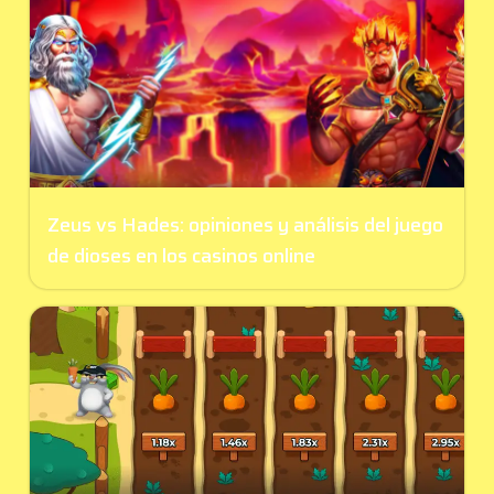
Zeus vs Hades: opiniones y análisis del juego
de dioses en los casinos online