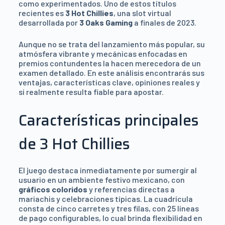
como experimentados. Uno de estos títulos
recientes es
3 Hot Chillies
, una slot virtual
desarrollada por
3 Oaks Gaming
a finales de 2023.
Aunque no se trata del lanzamiento más popular, su
atmósfera vibrante y mecánicas enfocadas en
premios contundentes la hacen merecedora de un
examen detallado. En este análisis encontrarás sus
ventajas, características clave, opiniones reales y
si realmente resulta fiable para apostar.
Características principales
de 3 Hot Chillies
El juego destaca inmediatamente por sumergir al
usuario en un ambiente festivo mexicano, con
gráficos coloridos
y referencias directas a
mariachis y celebraciones típicas. La cuadrícula
consta de cinco carretes y tres filas, con 25 líneas
de pago configurables, lo cual brinda flexibilidad en